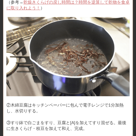
（参考→
乾燥きくらげの戻し時間は？時間を逆算して乾物を食卓
に取り入れよう！
）
②木綿豆腐はキッチンペーパーに包んで電子レンジで1分加熱
し、水切りする。
③すり鉢で白ごまをすり、豆腐と[A]を加えてすり混ぜる。最後
に生きくらげ・枝豆を加えて和え、完成。