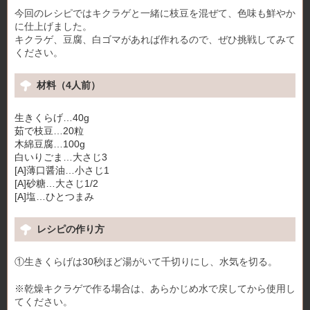
今回のレシピではキクラゲと一緒に枝豆を混ぜて、色味も鮮やか
に仕上げました。
キクラゲ、豆腐、白ゴマがあれば作れるので、ぜひ挑戦してみて
ください。
材料（4人前）
生きくらげ…40g
茹で枝豆…20粒
木綿豆腐…100g
白いりごま…大さじ3
[A]薄口醤油…小さじ1
[A]砂糖…大さじ1/2
[A]塩…ひとつまみ
レシピの作り方
①生きくらげは30秒ほど湯がいて千切りにし、水気を切る。
※乾燥キクラゲで作る場合は、あらかじめ水で戻してから使用し
てください。