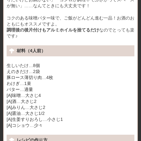
が無い」……なんてときにも大丈夫です！
コクのある味噌バター味で、ご飯がどんどん進む一品！お酒のお
ともにもオススメですよ。
調理後の後片付けもアルミホイルを捨てるだけ
なのでとっても楽
です♪
材料（4人前）
生しいたけ…8個
えのきだけ…2袋
豚ロース薄切り肉…4枚
わけぎ…1束
バター…適量
[A]味噌…大さじ4
[A]酒…大さじ2
[A]みりん…大さじ2
[A]醤油…大さじ1/2
[A]生姜すりおろし…小さじ1
[A]コショウ…少々
レシピの作り方