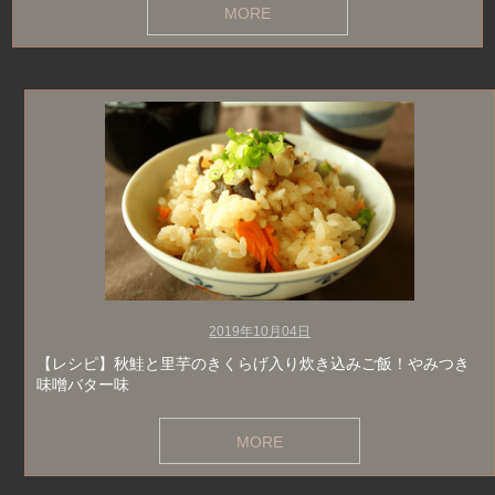
MORE
2019年10月04日
【レシピ】秋鮭と里芋のきくらげ入り炊き込みご飯！やみつき
味噌バター味
MORE