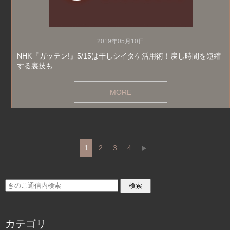
2019年05月10日
NHK『ガッテン!』5/15は干しシイタケ活用術！戻し時間を短縮
する裏技も
MORE
1
2
3
4
カテゴリ