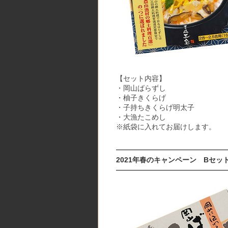
【セット内容】
・岡山ばらずし
・柚子きくらげ
・子持ちきくらげ明太子
・大漁たこめし
※紙袋に入れてお届けします。
2021年春のキャンペーン Bセット