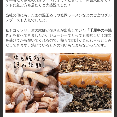
今年もたくさんの方がブースに来てくださって、開会式前からテ
ントに並ぶ方も居たりと大盛況でした！
当社の他にも、たまの温玉めしや笠岡ラーメンなどのご当地グル
メブースも人気でしたよ。
私もコッソリ、道の駅鯉が窪さんが出店していた
「千屋牛の串焼
き」
を食べてきましたが、ジューシーでとっても美味しい！注文
を受けてから焼いてくれるので、熱々で肉汁がじゅわ～っとしみ
だしてきます。焼いているときの匂いもたまらなかったです。