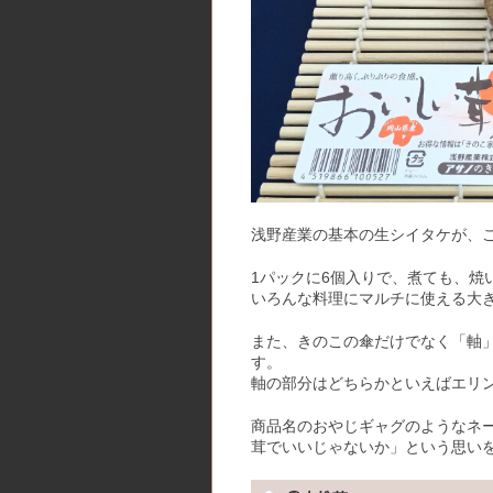
浅野産業の基本の生シイタケが、
1パックに6個入りで、煮ても、焼
いろんな料理にマルチに使える大
また、きのこの傘だけでなく「軸
す。
軸の部分はどちらかといえばエリ
商品名のおやじギャグのようなネ
茸でいいじゃないか」という思い