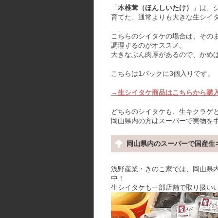
「
本椎茸（ほんしいたけ）
」は、
育てた、通常よりも大きな生シイ
こちらのシイタケの場合は、その
調理するのがオススメ。
大きなぶん肉厚があるので、かめ
こちらは1パックに3個入りです。
→生シイタケ商品はこちらから購
どちらのシイタケも、生キクラゲ
岡山県内の方はスーパーで実物を
岡山県内のスーパーで国産生
浅野産業・きのこ家では、岡山県内
中！
生シイタケも一部店舗で取り扱い