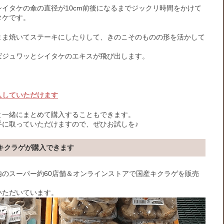
シイタケの傘の直径が10cm前後になるまでジックリ時間をかけて
タケです。
まま焼いてステーキにしたりして、きのこそのものの形を活かして
ばジュワッとシイタケのエキスが飛び出します。
入していただけます
と一緒にまとめて購入することもできます。
手に取っていただけますので、ぜひお試しを♪
キクラゲが購入できます
のスーパー約60店舗＆オンラインストアで国産キクラゲを販売
いただいています。