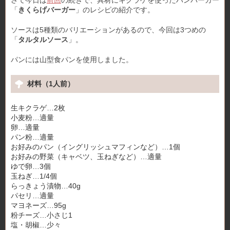
さて今日は
前回
の続きで、具材にキクラゲを使ったハンバーガー
「
きくらげバーガー
」のレシピの紹介です。
ソースは5種類のバリエーションがあるので、今回は3つめの
「
タルタルソース
」。
パンには山型食パンを使用しました。
材料（1人前）
生キクラゲ…2枚
小麦粉…適量
卵…適量
パン粉…適量
お好みのパン（イングリッシュマフィンなど）…1個
お好みの野菜（キャベツ、玉ねぎなど）…適量
ゆで卵…3個
玉ねぎ…1/4個
らっきょう漬物…40g
パセリ…適量
マヨネーズ…95g
粉チーズ…小さじ1
塩・胡椒…少々