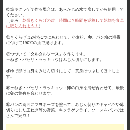
乾燥キクラゲで作る場合は、あらかじめ水で戻してから使用して
ください。
（参考→
乾燥きくらげの戻し時間は？時間を逆算して乾物を食卓
に取り入れよう！
）
②きくらげは2枚を1つにあわせて、小麦粉、卵、パン粉の順番
に付けて190℃の油で揚げます。
③つづいて「
タルタルソース
」を作ります。
玉ねぎ・パセリ・ラッキョウはみじん切りにします。
④ゆで卵は白身をみじん切りにして、黄身はつぶしてほぐしま
す。
⑤玉ねぎ・パセリ・ラッキョウ・卵の白身を混ぜ合わせて、最後
に卵の黄身を合わせます。
⑥パンの両面にマヨネーズを塗って、みじん切りのキャベツや薄
切りにした玉ねぎ等の野菜、キクラゲフライ、ソースをパンでは
さんで完成！