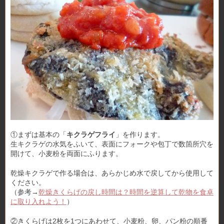
①まずは基本の「
キクラゲフライ
」を作ります。
生キクラゲの水気をふいて、表面にフォークや包丁で数箇所穴を
開けて、小麦粉を両面にふります。
乾燥キクラゲで作る場合は、あらかじめ水で戻してから使用して
ください。
（参考→
乾燥きくらげの戻し時間は？時間を逆算して乾物を食卓
に取り入れよう！
）
②きくらげは2枚を1つにあわせて、小麦粉、卵、パン粉の順番