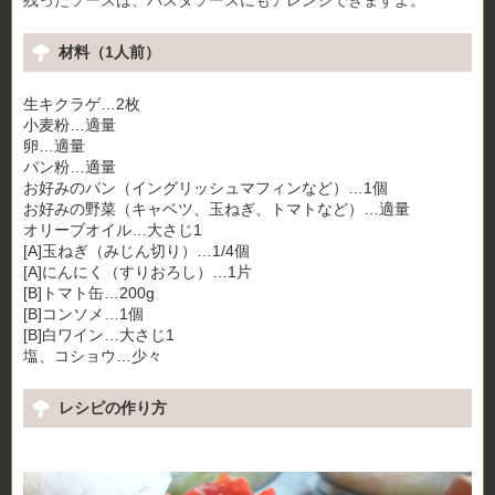
残ったソースは、パスタソースにもアレンジできますよ。
材料（1人前）
生キクラゲ…2枚
小麦粉…適量
卵…適量
パン粉…適量
お好みのパン（イングリッシュマフィンなど）…1個
お好みの野菜（キャベツ、玉ねぎ、トマトなど）…適量
オリーブオイル…大さじ1
[A]玉ねぎ（みじん切り）…1/4個
[A]にんにく（すりおろし）…1片
[B]トマト缶…200g
[B]コンソメ…1個
[B]白ワイン…大さじ1
塩、コショウ…少々
レシピの作り方