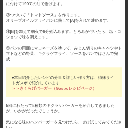
に付けて190℃の油で揚げます。
③つづいて「
トマトソース
」を作ります。
オリーブオイルフライパンに熱して[A]を入れて炒めます。
④[B]を加えて弱火で6分煮込みます。とろみが付いたら、塩・コ
ショウで味を調えます。
⑤パンの両面にマヨネーズを塗って、みじん切りのキャベツやト
マトなどの野菜、キクラゲフライ、ソースをパンではさんで完
成！
●本日紹介したレシピの分量＆詳しい作り方は、姉妹サイ
トガスポで紹介しています
＞＞きくらげバーガー（Gaspoレシピページ）
5回にわたって5種類のキクラゲバーガーを紹介してきました
が、いかがだったでしょうか。
気になる味のハンバーガーを見つけたら、ぜひ試してみてくださ
い♪