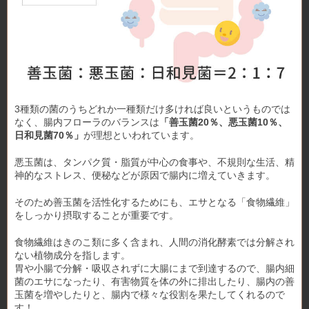
3種類の菌のうちどれか一種類だけ多ければ良いというものでは
なく、腸内フローラのバランスは
「善玉菌20％、悪玉菌10％、
日和見菌70％」
が理想といわれています。
悪玉菌は、タンパク質・脂質が中心の食事や、不規則な生活、精
神的なストレス、便秘などが原因で腸内に増えていきます。
そのため善玉菌を活性化するためにも、エサとなる「食物繊維」
をしっかり摂取することが重要です。
食物繊維はきのこ類に多く含まれ、人間の消化酵素では分解され
ない植物成分を指します。
胃や小腸で分解・吸収されずに大腸にまで到達するので、腸内細
菌のエサになったり、有害物質を体の外に排出したり、腸内の善
玉菌を増やしたりと、腸内で様々な役割を果たしてくれるので
す！