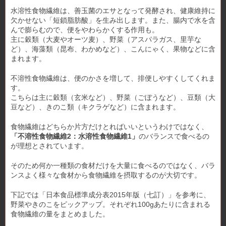
水溶性食物繊維は、善玉菌のエサとなって発酵され、健康維持に
欠かせない「短鎖脂肪酸」を生み出します。また、腸内で水を含
んで膨らむので、便をやわらかくする作用も。
主に穀類（大麦やオーツ麦）、野菜（アスパラガス、里芋な
ど）、海藻類（昆布、わかめなど）、こんにゃく、果物などに含
まれます。
不溶性食物繊維は、便のかさを増して、排便しやすくしてくれま
す。
こちらは主に穀類（玄米など）、野菜（ごぼうなど）、豆類（大
豆など）、きのこ類（キクラゲなど）に含まれます。
食物繊維はどちらか片方だけとればいいというわけではなく、
「不溶性食物繊維2：水溶性食物繊維1」
のバランスで食べるの
が理想とされています。
そのため何か一種類の食材だけを大量に食べるのではなく、バラ
ンスよく様々な食材から食物繊維を摂取するのが大切です。
下記では「日本食品標準成分表2015年版（七訂）」を参考に、
野菜やきのこをピックアップ。それぞれ100gあたりに含まれる
食物繊維の量をまとめました。