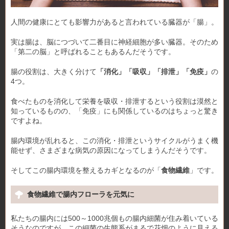
人間の健康にとても影響力があると言われている臓器が「腸」。
実は腸は、脳につづいて二番目に神経細胞が多い臓器。そのため
「第二の脳」と呼ばれることもあるんだそうです。
腸の役割は、大きく分けて
「消化」「吸収」「排泄」「免疫」
の
4つ。
食べたものを消化して栄養を吸収・排泄するという役割は漠然と
知っているものの、「免疫」にも関係しているのはちょっと驚き
ですよね。
腸内環境が乱れると、この消化・排泄というサイクルがうまく機
能せず、さまざまな病気の原因になってしまうんだそうです。
そしてこの腸内環境を整えるカギとなるのが「
食物繊維
」です。
食物繊維で腸内フローラを元気に
私たちの腸内には500～1000兆個もの腸内細菌が住み着いている
そうなのですが、この細菌の生態系がまるで花畑のように見える