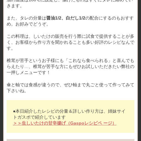
きます。
また、タレの分量は
醤油1/2、白だし1/2
の配合にするのもおすす
め。お好みでどうぞ。
この料理は、しいたけの販売を行う際に試食で提供することが多
く、お客様から作り方を聞かれることも多い好評のレシピなんで
す。
椎茸が苦手というお子様にも「これなら食べられる」と喜んでも
らえたり…、椎茸が苦手な方にもぜひお試しいただきたい弊社の
一押しメニューです！
傘と軸では食感が違うので、ぜひ軸まで丸ごと使って作ってみて
下さいね。
●本日紹介したレシピの分量＆詳しい作り方は、姉妹サイ
トガスポで紹介しています
＞＞生しいたけの甘辛揚げ（Gaspoレシピペ ージ）