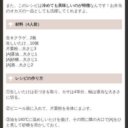
また、このレシピは
冷めても美味しいのが特徴
なんです！お弁当
のオカズの一品としても活躍してくれますよ。
材料（4人前）
生キクラゲ…2枚
生しいたけ…10個
片栗粉…大さじ3
[A]醤油…大さじ1
[A]砂糖…大さじ1
[A]酒…大さじ2
レシピの作り方
①生しいたけは石づきを取り、カサは4等分、軸は適当な大きさ
に切る。
②ビニール袋に入れて、片栗粉を全体にまぶす。
③油を180℃に温めしいたけを揚げ、その間に隣の火口で[A]をひ
と煮して砂糖を溶かしておく。