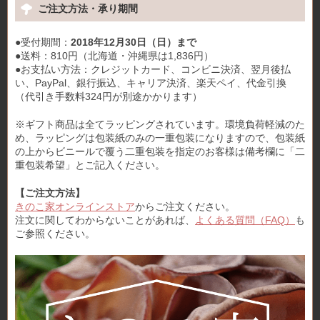
ご注文方法・承り期間
●受付期間：
2018年12月30日（日）まで
●送料：810円（北海道・沖縄県は1,836円）
●お支払い方法：クレジットカード、コンビニ決済、翌月後払
い、PayPal、銀行振込、キャリア決済、楽天ペイ、代金引換
（代引き手数料324円が別途かかります）
※ギフト商品は全てラッピングされています。環境負荷軽減のた
め、ラッピングは包装紙のみの一重包装になりますので、包装紙
の上からビニールで覆う二重包装を指定のお客様は備考欄に「二
重包装希望」とご記入ください。
【ご注文方法】
きのこ家オンラインストア
からご注文ください。
注文に関してわからないことがあれば、
よくある質問（FAQ）
も
ご参照ください。