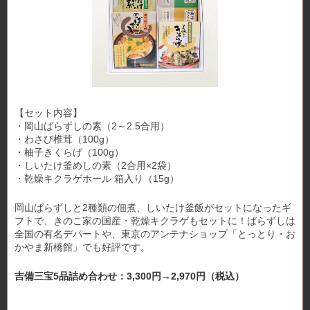
【セット内容】
・岡山ばらずしの素（2～2.5合用）
・わさび椎茸（100g）
・柚子きくらげ（100g）
・しいたけ釜めしの素（2合用×2袋）
・乾燥キクラゲホール 箱入り（15g）
岡山ばらずしと2種類の佃煮、しいたけ釜飯がセットになったギ
フトで、きのこ家の国産・乾燥キクラゲもセットに！ばらずしは
全国の有名デパートや、東京のアンテナショップ「とっとり・お
かやま新橋館」でも好評です。
吉備三宝5品詰め合わせ：3,300円→2,970円（税込）