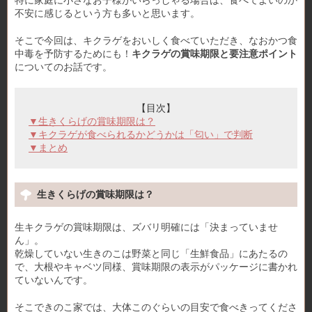
特に家庭に小さなお子様がいらっしゃる場合は、食べてよいのか
不安に感じるという方も多いと思います。
そこで今回は、キクラゲをおいしく食べていただき、なおかつ食
中毒を予防するためにも！
キクラゲの賞味期限と要注意ポイント
についてのお話です。
【目次】
▼生きくらげの賞味期限は？
▼キクラゲが食べられるかどうかは「匂い」で判断
▼まとめ
生きくらげの賞味期限は？
生キクラゲの賞味期限は、ズバリ明確には「決まっていませ
ん」。
乾燥していない生きのこは野菜と同じ「生鮮食品」にあたるの
で、大根やキャベツ同様、賞味期限の表示がパッケージに書かれ
ていないんです。
そこできのこ家では、大体このぐらいの目安で食べきってくださ