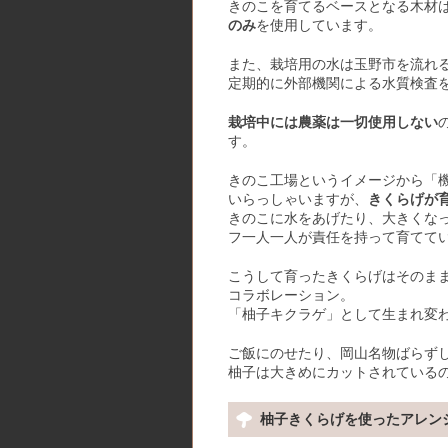
きのこを育てるベースとなる木材
のみ
を使用しています。
また、栽培用の水は玉野市を流れ
定期的に外部機関による水質検査
栽培中には農薬は一切使用しない
す。
きのこ工場というイメージから「
いらっしゃいますが、
きくらげが
きのこに水をあげたり、大きくな
フ一人一人が責任を持って育てて
こうして育ったきくらげはそのま
コラボレーション。
「柚子キクラゲ」として生まれ変
ご飯にのせたり、岡山名物ばらず
柚子は大きめにカットされている
柚子きくらげを使ったアレン