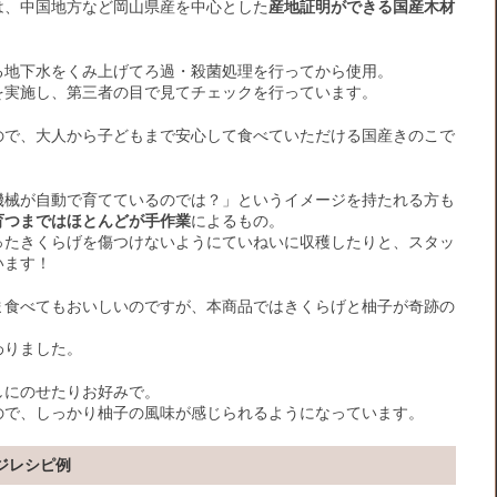
は、中国地方など岡山県産を中心とした
産地証明ができる国産木材
る地下水をくみ上げてろ過・殺菌処理を行ってから使用。
を実施し、第三者の目で見てチェックを行っています。
ので、大人から子どもまで安心して食べていただける国産きのこで
機械が自動で育てているのでは？」というイメージを持たれる方も
育つまではほとんどが手作業
によるもの。
ったきくらげを傷つけないようにていねいに収穫したりと、スタッ
います！
ま食べてもおいしいのですが、本商品ではきくらげと柚子が奇跡の
わりました。
しにのせたりお好みで。
ので、しっかり柚子の風味が感じられるようになっています。
ジレシピ例