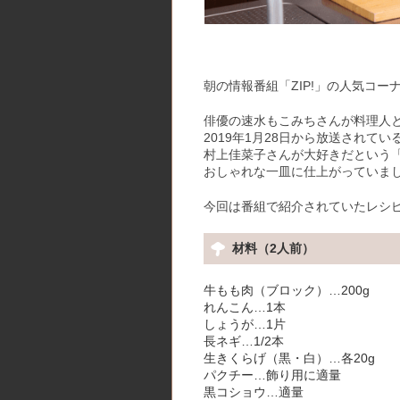
朝の情報番組「ZIP!」の人気コー
俳優の速水もこみちさんが料理人
2019年1月28日から放送されて
村上佳菜子さんが大好きだという
おしゃれな一皿に仕上がっていまし
今回は番組で紹介されていたレシ
材料（2人前）
牛もも肉（ブロック）…200g
れんこん…1本
しょうが…1片
長ネギ…1/2本
生きくらげ（黒・白）…各20g
パクチー…飾り用に適量
黒コショウ…適量