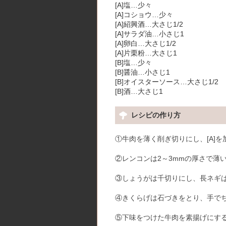
[A]塩…少々
[A]コショウ…少々
[A]紹興酒…大さじ1/2
[A]サラダ油…小さじ1
[A]卵白…大さじ1/2
[A]片栗粉…大さじ1
[B]塩…少々
[B]醤油…小さじ1
[B]オイスターソース…大さじ1/2
[B]酒…大さじ1
レシピの作り方
①牛肉を薄く削ぎ切りにし、[A]
②レンコンは2～3mmの厚さで薄
③しょうがは千切りにし、長ネギは
④きくらげは石づきをとり、手で
⑤下味をつけた牛肉を素揚げにす