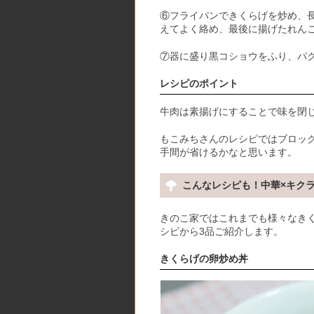
⑥フライパンできくらげを炒め、長
えてよく絡め、最後に揚げたれん
⑦器に盛り黒コショウをふり、パ
レシピのポイント
牛肉は素揚げにすることで味を閉
もこみちさんのレシピではブロッ
手間が省けるかなと思います。
こんなレシピも！中華×キク
きのこ家ではこれまでも様々なき
シピから3品ご紹介します。
きくらげの卵炒め丼