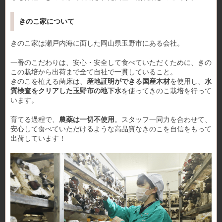
きのこ家について
きのこ家は瀬戸内海に面した岡山県玉野市にある会社。
一番のこだわりは、安心・安全して食べていただくために、きの
この栽培から出荷まで全て自社で一貫していること。
きのこを植える菌床は、
産地証明ができる国産木材
を使用し、
水
質検査をクリアした玉野市の地下水
を使ってきのこ栽培を行って
います。
育てる過程で、
農薬は一切不使用
。スタッフ一同力を合わせて、
安心して食べていただけるような高品質なきのこを自信をもって
出荷しています！