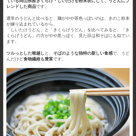
ている岡山県産きくらげ・しいたけを粉末状にして、うどんにブ
レンドした商品
です。
通常のうどんと比べると、麺がやや茶色っぽいのは、きのこ粉末
が練り込まれているから。
「しいたけうどん」と「きくらげうどん」を比べてみると、「き
くらげうどん」の方がやや黒っぽく、見た目は和そばにも似てい
ます。
ツルっとした喉越し
と、
そばのような独特の新しい食感
で、うど
んだけど
食物繊維も豊富
です。