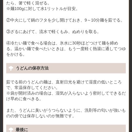
たら、箸で軽く混ぜる。
※麺100gに対して水1リットルが目安。
②中火にして鍋のフタを少し開けておき、9～10分麺を茹でる。
③ざるにあげて、流水で軽くもみ、ぬめりを取る。
④冷たい麺で食べる場合は、氷水に30秒ほどつけて麺を締め
る。温かい麺で食べたいときは、もう一度軽く熱湯に通してつゆ
をかける。
うどんの保存方法
茹でる前のうどんの麺は、直射日光を避けて湿度の低いところ
で、常温保存してください。
※袋が開封済みの場合は、湿気が入らないよう密封してできるだ
け早めに食べきる。
また、うどんに臭いがうつらないように、洗剤等の匂いが強いも
のの傍では保存しないのが無難です。
最後に