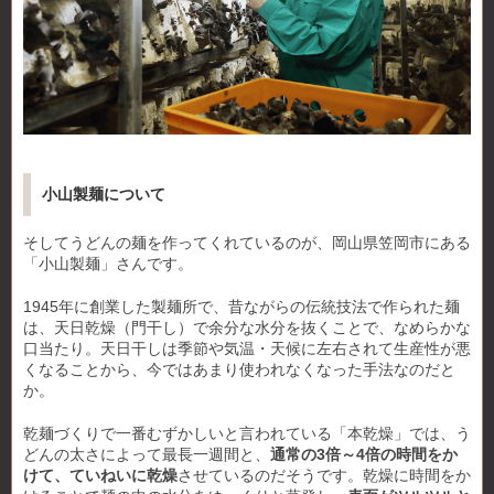
小山製麺について
そしてうどんの麺を作ってくれているのが、岡山県笠岡市にある
「小山製麺」さんです。
1945年に創業した製麺所で、昔ながらの伝統技法で作られた麺
は、天日乾燥（門干し）で余分な水分を抜くことで、なめらかな
口当たり。天日干しは季節や気温・天候に左右されて生産性が悪
くなることから、今ではあまり使われなくなった手法なのだと
か。
乾麺づくりで一番むずかしいと言われている「本乾燥」では、う
どんの太さによって最長一週間と、
通常の3倍～4倍の時間をか
けて、ていねいに乾燥
させているのだそうです。乾燥に時間をか