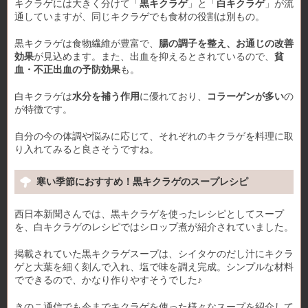
キクラゲには大きく分けて「
黒キクラゲ
」と「
白キクラゲ
」が流
通していますが、同じキクラゲでも食材の役割は別もの。
黒キクラゲは食物繊維が豊富で、
腸の調子を整え、お通じの改善
効果
が見込めます。また、出血を抑えるとされているので、
貧
血・不正出血の予防効果
も。
白キクラゲは
水分を補う作用
に優れており、
コラーゲンが多い
の
が特徴です。
自分の今の体調や悩みに応じて、それぞれのキクラゲを料理に取
り入れてみると良さそうですね。
寒い季節におすすめ！黒キクラゲのスープレシピ
西日本新聞さんでは、黒キクラゲを使ったレシピとしてスープ
を、白キクラゲのレシピではシロップ煮が紹介されていました。
掲載されていた黒キクラゲスープは、シイタケのだし汁にキクラ
ゲと大葉を細く刻んで入れ、塩で味を調え完成。シンプルな材料
でできるので、かなり作りやすそうでした♪
きのこ通信でも今までキクラゲを使った様々なスープを紹介して