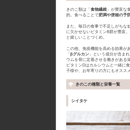
きのこ類は「
食物繊維
」が豊富な
的。食べることで
肥満や便秘の予
また、毎日の食事で不足しがちな
に欠かせないビタミンB群が豊富。
と嬉しいことづくめ。
この他、免疫機能を高める効果が
「
βグルカン
」という成分が含まれ
ウムを骨に定着させる働きがある
ビタミンDはカルシウムと一緒に
子様や、お年寄りの方にもオスス
きのこの種類と栄養一覧
シイタケ