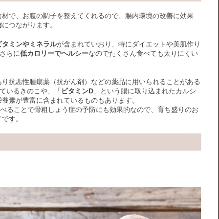
食材で、お腹の調子を整えてくれるので、腸内環境の改善に効果
防
につながります。
ビタミンやミネラル
が含まれていおり、特にダイエットや美肌作り
さらに
低カロリーでヘルシー
なのでたくさん食べても太りにくい
あり抗悪性腫瘍薬（抗がん剤）などの薬品に用いられることがある
ているきのこや、「
ビタミンD
」という腸に取り込まれたカルシ
栄養素が豊富に含まれているものもあります。
食べることで骨粗しょう症の予防にも効果的なので、育ち盛りのお
メです。