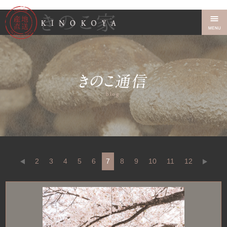
2
3
4
5
6
7
8
9
10
11
12