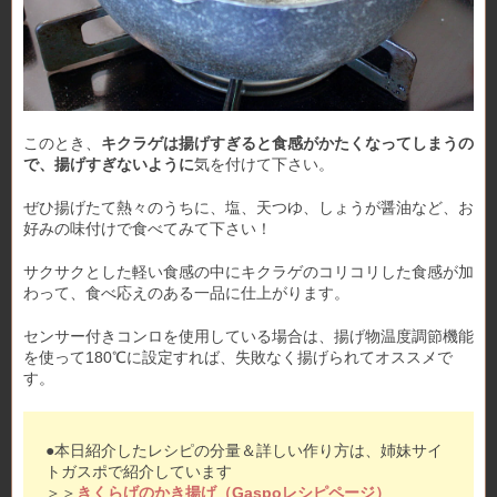
このとき、
キクラゲは揚げすぎると食感がかたくなってしまうの
で、揚げすぎないように
気を付けて下さい。
ぜひ揚げたて熱々のうちに、塩、天つゆ、しょうが醤油など、お
好みの味付けで食べてみて下さい！
サクサクとした軽い食感の中にキクラゲのコリコリした食感が加
わって、食べ応えのある一品に仕上がります。
センサー付きコンロを使用している場合は、揚げ物温度調節機能
を使って180℃に設定すれば、失敗なく揚げられてオススメで
す。
●本日紹介したレシピの分量＆詳しい作り方は、姉妹サイ
トガスポで紹介しています
＞＞
きくらげのかき揚げ（Gaspoレシピページ）