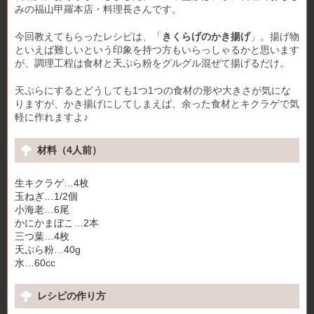
みの福山甲羅本店・料理長さんです。
今回教えてもらったレシピは、「
きくらげのかき揚げ
」。揚げ物
といえば難しいという印象を持つ方もいらっしゃるかと思います
が、調理工程は食材と天ぷら粉をグルグル混ぜて揚げるだけ。
天ぷらにするとどうしても1つ1つの食材の形や大きさが気にな
りますが、かき揚げにしてしまえば、余った食材とキクラゲで気
軽に作れますよ♪
材料（4人前）
生キクラゲ…4枚
玉ねぎ…1/2個
小海老…6尾
かにかまぼこ…2本
三つ葉…4枚
天ぷら粉…40g
水…60cc
レシピの作り方