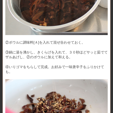
②ボウルに調味料[Ａ]を入れて混ぜ合わせておく。
③鍋に湯を沸かし、きくらげを入れて、３０秒ほどサッと茹でて
ザルあげし、②のボウルに加えて和える。
④いりゴマをちらして完成。お好みで一味唐辛子をふりかけて
も。