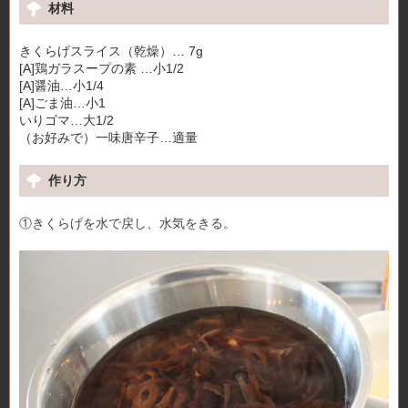
材料
きくらげスライス（乾燥）… 7g
[A]鶏ガラスープの素 …小1/2
[A]醤油…小1/4
[A]ごま油…小1
いりゴマ…大1/2
（お好みで）一味唐辛子…適量
作り方
①きくらげを水で戻し、水気をきる。