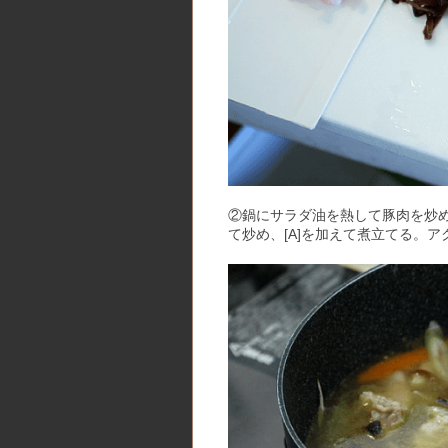
②鍋にサラダ油を熱して豚肉を炒
て炒め、[A]を加えて煮立てる。ア