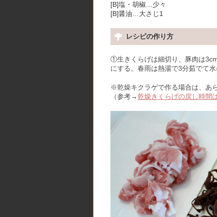
[B]塩・胡椒…少々
[B]醤油…大さじ1
レシピの作り方
①生きくらげは細切り、豚肉は3c
にする。春雨は熱湯で3分茹でて
※乾燥キクラゲで作る場合は、あ
（参考→
乾燥きくらげの戻し時間