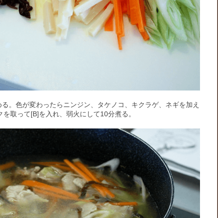
める。色が変わったらニンジン、タケノコ、キクラゲ、ネギを加え
クを取って[B]を入れ、弱火にして10分煮る。