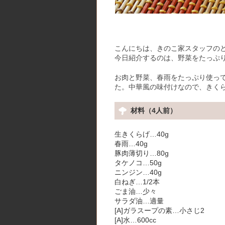
こんにちは、きのこ家スタッフの
今日紹介するのは、野菜をたっぷ
お肉と野菜、春雨をたっぷり使っ
た。中華風の味付けなので、きく
材料（4人前）
生きくらげ…40g
春雨…40g
豚肉薄切り…80g
タケノコ…50g
ニンジン…40g
白ねぎ…1/2本
ごま油…少々
サラダ油…適量
[A]ガラスープの素…小さじ2
[A]水…600cc