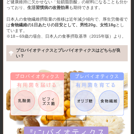
ど健康維持に欠かせない「短鎖脂肪酸」の材料になることも分か
っており、
生活習慣病の改善効果
も期待できます。
日本人の食物繊維摂取量の推移は近年減少傾向で、厚生労働省で
は
食物繊維の1日あたりの目安として、男性20g、女性18g
とし
ています。
※18～69歳の場合、日本人の食事摂取基準（2015年版）より。
プロバイオティクスとプレバイオティクスはどちらが良
い？